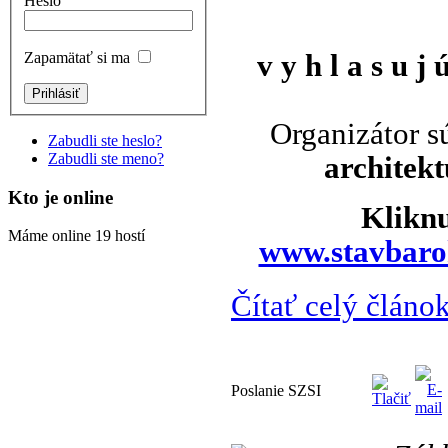
Heslo
Zapamätať si ma
v y h l a s u j 
Organizátor s
Zabudli ste heslo?
Zabudli ste meno?
architekt
Kto je online
Kliknu
Máme online 19 hostí
www.stavbaro
Čítať celý článok
Poslanie SZSI