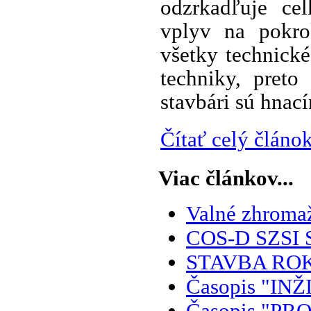
odzrkadľuje ce
vplyv na pokro
všetky technick
techniky, pret
stavbári sú hna
Čítať celý článok
Viac článkov...
Valné zhromaž
COS-D SZSI Sp
STAVBA ROKA
Časopis "I