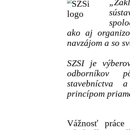
„Zák
sústa
spolo
ako aj organizo
navzájom a so s
SZSI je výbero
odborníkov p
stavebníctva 
princípom priam
Vážnosť práce 