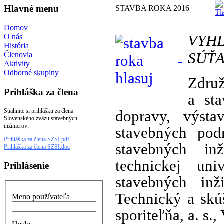
Hlavné menu
STAVBA ROKA 2016
Domov
VYH
O nás
História
SÚŤA
Členovia
Aktivity
Odborné skupiny
Združ
Prihláška za člena
a sta
Stiahnite si prihlášku za člena
dopravy, výst
Slovenského zväzu stavebných
inžinierov:
stavebných pod
Prihláška za člena SZSI.pdf
stavebných inž
Prihláška za člena SZSI.doc
technickej uni
Prihlásenie
stavebných inž
Technický a skú
Meno používateľa
sporiteľňa, a. s