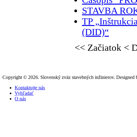
Časopis "PR
STAVBA ROK
TP „Inštrukci
(DID)“
<<
Začiatok
<
D
Copyright © 2026. Slovenský zväz stavebných inžinierov. Designed
Kontaktujte nás
Vyhľadať
O nás