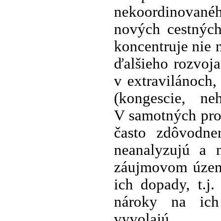
nekoordinovanéh
nových cestných
koncentruje nie 
ďalšieho rozvoja
v extravilánoch
(kongescie, ne
V samotných pro
často zdôvodne
neanalyzujú a 
záujmovom území
ich dopady, t.j
nároky na ich
vyvolajú.