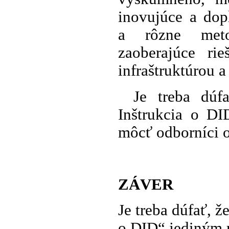
inovujúce a dop
a rôzne metod
zaoberajúce ri
infraštruktúrou 
Je treba dúf
Inštrukcia o DI
môcť odborníci o
ZÁVER
Je treba dúfať, ž
o DID“ jediným 