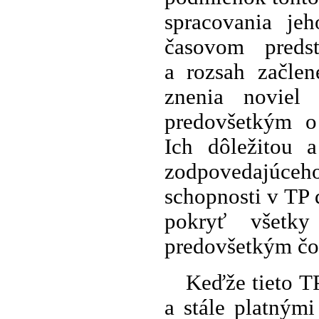
spracovania je
časovom preds
a rozsah začlen
znenia noviel
predovšetkým o
Ich dôležitou 
zodpovedajúceho
schopnosti v TP
pokryť všetk
predovšetkým čo 
Keďže tieto T
a stále platným