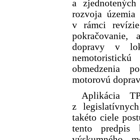
a zjednotených
rozvoja územia 
v rámci revíz
pokračovanie,
dopravy v lok
nemotoristick
obmedzenia po
motorovú doprav
Aplikácia 
z legislatívny
takéto ciele pos
tento predpis
výskumného, me