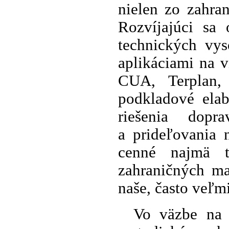
nielen zo zahra
Rozvíjajúci sa 
technických vy
aplikáciami na 
CUA, Terplan, 
podkladové elab
riešenia dopr
a prideľovania 
cenné najmä t
zahraničných mat
naše, často veľm
Vo väzbe na 