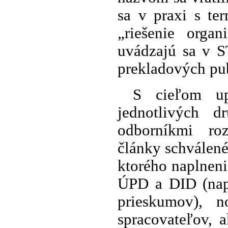
sa v praxi s te
„riešenie orga
uvádzajú sa v S
prekladových pub
S cieľom up
jednotlivých 
odborníkmi rozs
články schválené
ktorého naplneni
ÚPD a DID (napr
prieskumov), 
spracovateľov, 