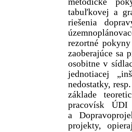
metodické pok
tabuľkovej a gr
riešenia dopra
územnoplánova
rezortné pokyny
zaoberajúce sa 
osobitne v sídla
jednotiacej „in
nedostatky, resp
základe teoreti
pracovísk ÚDI
a Dopravoproje
projekty, opie