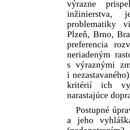
výrazne prisp
inžinierstva,
problematiky v
Plzeň, Brno, Brat
preferencia roz
neriadeným rast
s výraznými zm
i nezastavaného)
kritérií ich v
narastajúce dopr
Postupné úpra
a jeho vyhláš