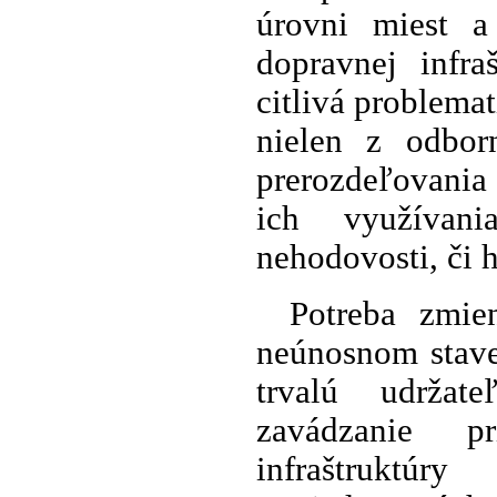
úrovni miest a
dopravnej infra
citlivá problema
nielen z odbor
prerozdeľovania
ich využívani
nehodovosti, či 
Potreba zmie
neúnosnom stave 
trvalú udržat
zavádzanie p
infraštruktúr