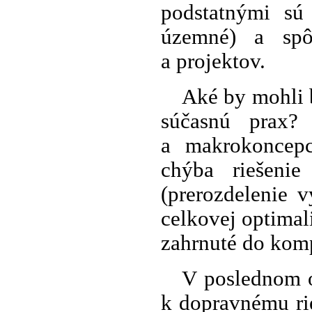
podstatnými sú 
územné) a spôs
a projektov.
Aké by mohli b
súčasnú prax? 
a makrokoncepc
chýba riešeni
(prerozdelenie 
celkovej optimal
zahrnuté do kom
V poslednom o
k dopravnému ri