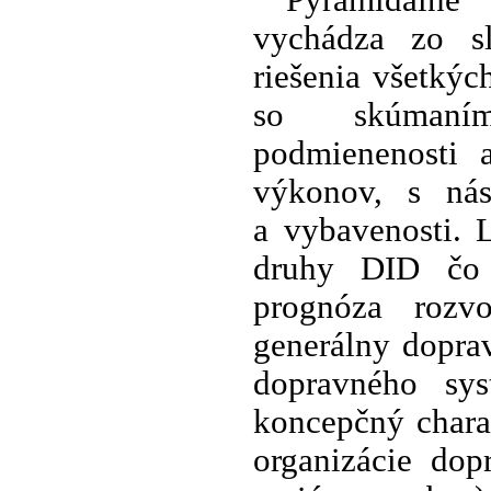
Pyramidálne 
vychádza zo sl
riešenia všetkýc
so skúmaním
podmienenosti 
výkonov, s nás
a vybavenosti. 
druhy DID čo 
prognóza rozvo
generálny doprav
dopravného sy
koncepčný chara
organizácie dop