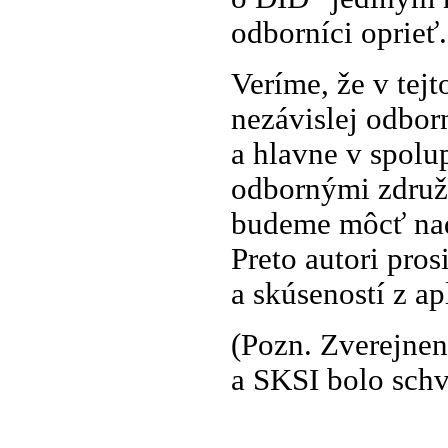
odborníci oprieť.
Veríme, že v tej
nezávislej odbor
a hlavne v spolu
odbornými združe
budeme môcť naď
Preto autori pro
a skúseností z a
(Pozn. Zverejnen
a SKSI bolo sch