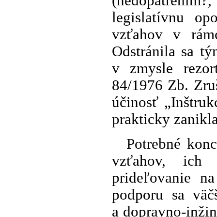
(nedopatrením
legislatívnu o
vzťahov v rámc
Odstránila sa t
v zmysle rezor
84/1976 Zb. Zruš
účinosť „Inštru
prakticky zanikla
Potrebné konc
vzťahov, ich 
prideľovanie na
podporu sa väč
a dopravno-inži