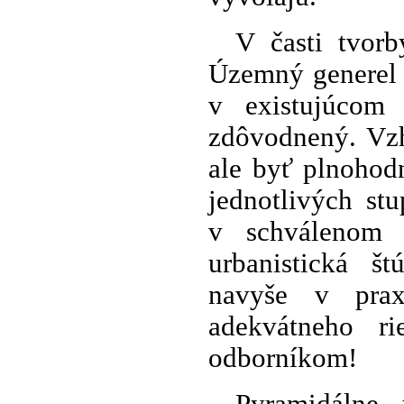
V časti tvor
Územný generel 
v existujúcom
zdôvodnený. Vz
ale byť plnohod
jednotlivých st
v schválenom
urbanistická š
navyše v prax
adekvátneho ri
odborníkom!