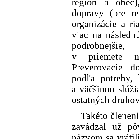
región a obec)
dopravy (pre re
organizácie a r
viac na následn
podrobnejšie,
v priemete na
Preverovacie do
podľa potreby,
a väčšinou slúži
ostatných druho
Takéto členen
zavádzal už pô
názvom sa vrátil