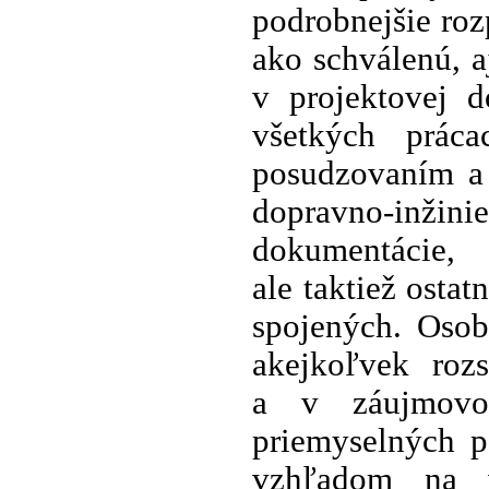
podrobnejšie roz
ako schválenú, a
v projektovej d
všetkých prác
posudzovaním a
dopravno-inžini
dokumentácie,
ale taktiež osta
spojených. Osob
akejkoľvek roz
a v záujmovo
priemyselných p
vzhľadom na v