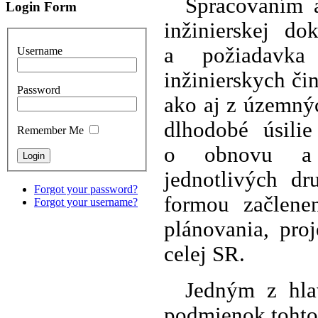
Spracovaním a
Login Form
inžinierskej d
a požiadavka 
Username
inžinierskych čin
Password
ako aj z územnýc
dlhodobé úsilie
Remember Me
o obnovu a of
jednotlivých dr
Forgot your password?
formou začlene
Forgot your username?
plánovania, pro
celej SR.
Jedným z hla
podmienok tohto 