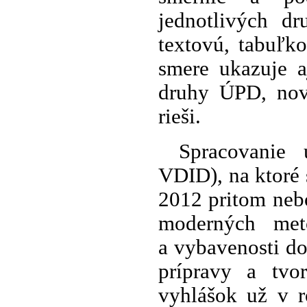
jednotlivých d
textovú, tabuľk
smere ukazuje a
druhy ÚPD, nová
rieši.
Spracovanie 
VDID), na ktoré s
2012 pritom neb
moderných metó
a vybavenosti d
prípravy a tvo
vyhlášok už v 