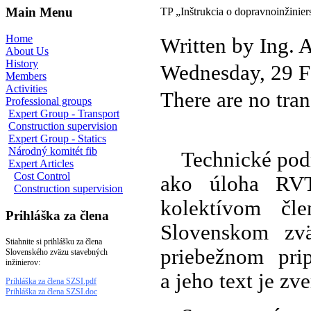
Main Menu
TP „Inštrukcia o dopravnoinžinie
Home
Written by Ing.
About Us
History
Wednesday, 29 F
Members
Activities
There are no tran
Professional groups
Expert Group - Transport
Construction supervision
Expert Group - Statics
Národný komitét fib
Technické pod
Expert Articles
Cost Control
ako úloha RVT
Construction supervision
kolektívom čl
Prihláška za člena
Slovenskom zvä
Stiahnite si prihlášku za člena
priebežnom pri
Slovenského zväzu stavebných
inžinierov:
a jeho text je zv
Prihláška za člena SZSI.pdf
Prihláška za člena SZSI.doc