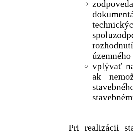
zodpoved
dokumentá
technic
spoluzo
rozhodnut
územného 
vplývať na
ak nemož
stavebnéh
stavebném
Pri realizácii 