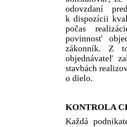
odovzdaní pre
k dispozícii kva
počas realizác
povinnosť obj
zákonník. Z t
objednávateľ za
stavbách realiz
o dielo.
KONTROLA C
Každá podnikat