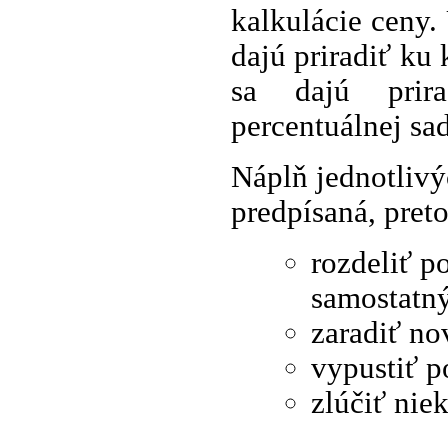
kalkulácie ceny.
dajú priradiť ku 
sa dajú prira
percentuálnej sa
Náplň jednotlivý
predpísaná, pret
rozdeliť p
samostatný
zaradiť no
vypustiť p
zlúčiť nie