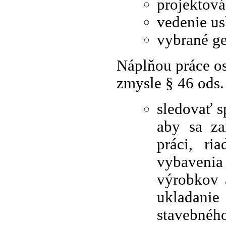
projektová
vedenie us
vybrané ge
Náplňou práce o
zmysle § 46 ods. 
sledovať s
aby sa za
práci, ri
vybavenia
výrobkov 
ukladanie 
stavebného