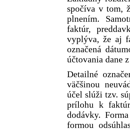
spočíva v tom, 
plnením. Samot
faktúr, predda
vyplýva, že aj 
označená dátum
účtovania dane z
Detailné označe
väčšinou neuvád
účel slúži tzv. 
prílohu k faktú
dodávky. Forma
formou odsúhla