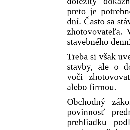
dôležitý dôkaz
preto je potreb
dní. Často sa st
zhotovovateľa. 
stavebného denn
Treba si však uv
stavby, ale o d
voči zhotovova
alebo firmou.
Obchodný záko
povinnosť pred
prehliadku po