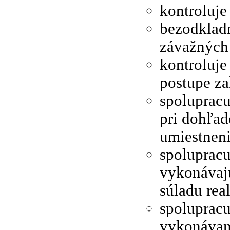
kontroluje
bezodkladn
závažných 
kontroluje
postupe za
spoluprac
pri dohľad
umiestneni
spolupracu
vykonávajú
súladu rea
spolupracu
vykonávaní