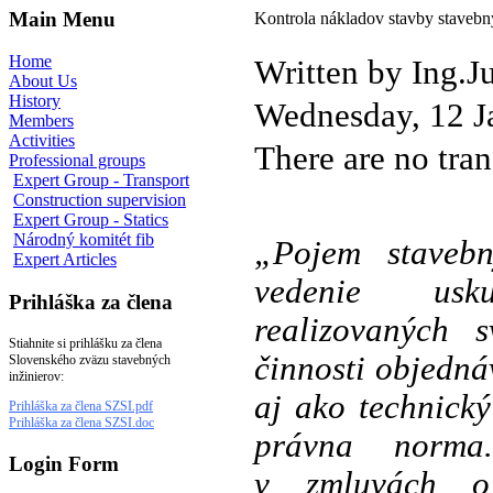
Main Menu
Kontrola nákladov stavby stave
Home
Written by Ing.J
About Us
History
Wednesday, 12 J
Members
Activities
There are no tran
Professional groups
Expert Group - Transport
Construction supervision
Expert Group - Statics
Národný komitét fib
„Pojem staveb
Expert Articles
vedenie usku
Prihláška za člena
realizovaných 
Stiahnite si prihlášku za člena
činnosti objedná
Slovenského zväzu stavebných
inžinierov:
aj ako technick
Prihláška za člena SZSI.pdf
Prihláška za člena SZSI.doc
právna norma
Login Form
v zmluvách o