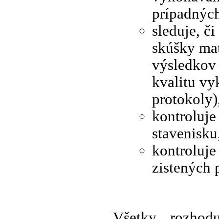
prípadných
sleduje, č
skúšky mat
výsledkov 
kvalitu vy
protokoly)
kontroluje
stavenisku
kontroluje
zistených p
Všetky rozhod