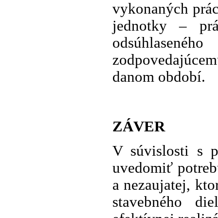
vykonaných prác
jednotky – pr
odsúhlasenéh
zodpovedajúcem
danom období.
ZÁVER
V súvislosti s 
uvedomiť potreb
a nezaujatej, kt
stavebného di