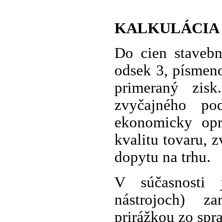
KALKULÁCIA 
Do cien staveb
odsek 3, písmeno
primeraný zis
zvyčajného po
ekonomicky opr
kvalitu tovaru, 
dopytu na trhu.
V súčasnosti 
nástrojoch) z
prirážkou zo spr