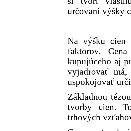
si tvorí vlastn
určovaní výšky c
Na výšku cien 
faktorov. Cen
kupujúceho aj pr
vyjadrovať má, 
uspokojovať urči
Základnou tézou
tvorby cien. 
trhových vzťaho