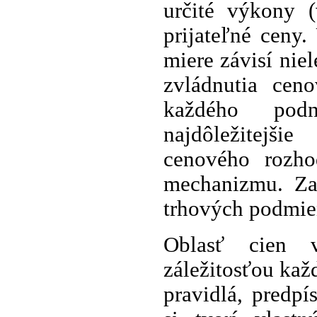
určité výkony (
prijateľné ceny
miere závisí nie
zvládnutia cen
každého podn
najdôležitejši
cenového rozho
mechanizmu. Zab
trhových podmie
Oblasť cien v
záležitosťou kaž
pravidlá, predp