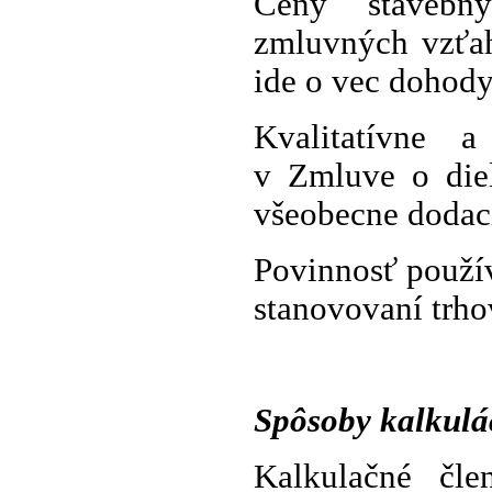
Ceny stavebn
zmluvných vzťah
ide o vec dohody
Kvalitatívne 
v Zmluve o die
všeobecne dodac
Povinnosť použív
stanovovaní trho
Spôsoby kalkulá
Kalkulačné čl