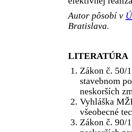
efektívnej realizá
Autor pôsobí v
Ú
Bratislava.
LITERATÚRA
Zákon č. 50/1
stavebnom po
neskorších zm
Vyhláška MŽP
všeobecné te
Zákon č. 90/1