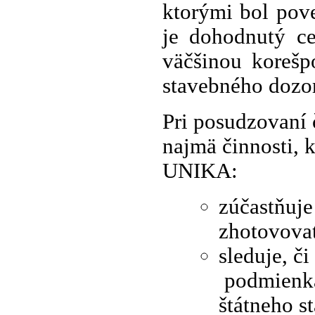
ktorými bol pov
je dohodnutý ce
väčšinou korešp
stavebného dozor
Pri posudzovaní 
najmä činnosti, 
UNIKA:
zúčastňuje
zhotovovat
sleduje, č
podmienka
štátneho s