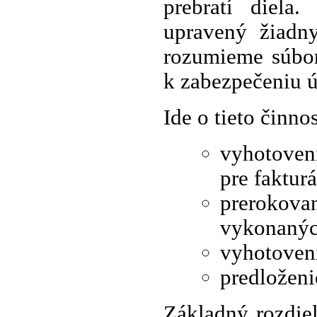
prebratí diela.
upravený žiadny
rozumieme súbor
k zabezpečeniu 
Ide o tieto činnos
vyhotoven
pre fakturá
prerokovan
vykonaných
vyhotoveni
predloženi
Základný rozdie