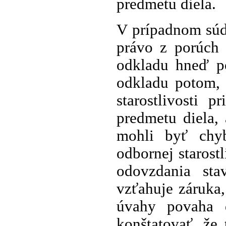
predmetu diela.
V prípadnom súd
právo z porúch 
odkladu hneď po
odkladu potom, 
starostlivosti 
predmetu diela,
mohli byť chyb
odbornej starost
odovzdania sta
vzťahuje záruka,
úvahy povaha d
konštatovať, že