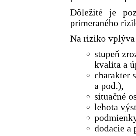
Dôležité je p
primeraného rizik
Na riziko vplýva
stupeň zro
kvalita a 
charakter 
a pod.),
situačné o
lehota výs
podmienky 
dodacie a 